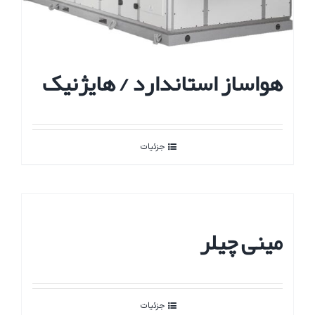
هواساز استاندارد / هایژنیک
جزئیات
مینی چیلر
جزئیات