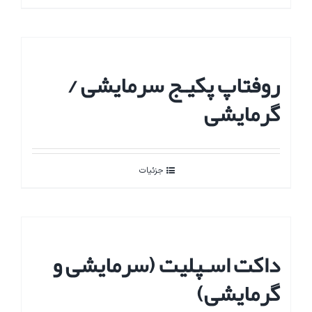
روفتاپ پکیـج سرمایشی /
گرمایشی
جزئیات
داکت اسـپلیت (سرمایشی و
گرمایشی)