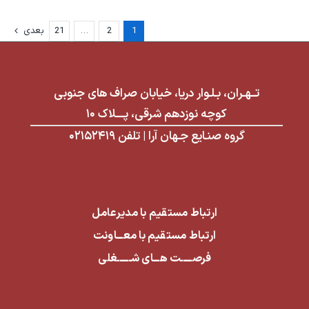
1
2
…
21
بعدی
تــهـران، بـلـوار دریا، خیابان صراف های جنوبی
کوچه نوزدهم شرقی، پــــلاک ۱۰
گروه صنـایع جـهان آرا | تلفن ۰۲۱۵۲۴۱۹
ارتباط مستقیم با مدیرعامل
ارتباط مستقیم با معـــاونت
فرصـــــت هـــای شــــــغلی