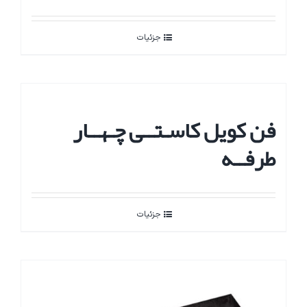
جزئیات
فن کویل کاسـتــی چـهــار
طرفــه
جزئیات