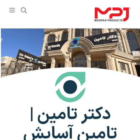
Ski
t
conten
دکتر تامین |
تامین آسایش