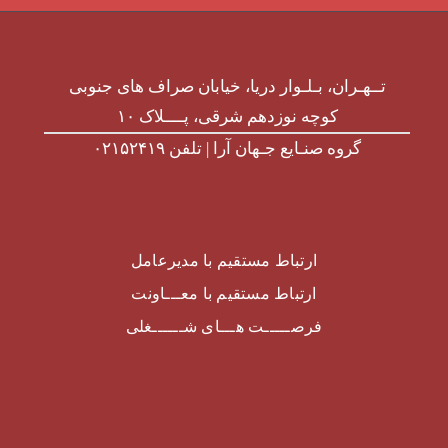
تــهـران، بـلـوار دریا، خیابان صراف های جنوبی
کوچه نوزدهم شرقی، پــــلاک ۱۰
گروه صنـایع جـهان آرا | تلفن ۰۲۱۵۲۴۱۹
ارتباط مستقیم با مدیرعامل
ارتباط مستقیم با معـــاونت
فرصـــــت هـــای شــــــغلی