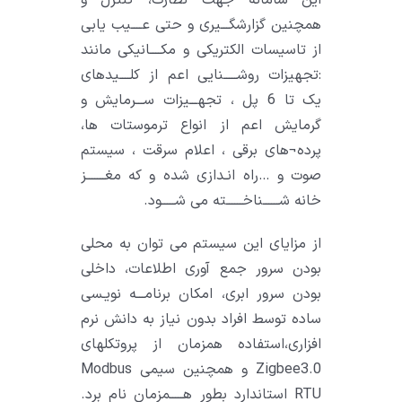
همچنین گزارشگـــیری و حتی عــــیب یابی
از تاسیسات الکتریکی و مکــــانیکی مانند
:تجهیزات روشـــــنایی اعم از کلــــیدهای
یک تا 6 پل ، تجهـــیزات ســـرمایش و
گرمایش اعم از انواع ترموستات ها،
پرده¬های برقی ، اعلام سرقت ، سیستم
صوت و …راه انـدازی شده و که مغـــــــز
خانه شــــــناخــــــته می شـــــود.
از مزایای این سیستم می توان به محلی
بودن سرور جمع آوری اطلاعات، داخلی
بودن سرور ابری، امکان برنامـــه نویـسی
ساده توسط افراد بدون نیاز به دانش نرم
افزاری،استفاده همزمان از پروتکلهای
Zigbee3.0 و همچنین سیمی Modbus
RTU استاندارد بطور هـــــمزمان نام برد.