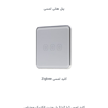
پنل هتلی لمسی
کلید لمسی Zigbee
کلید لمسی 1یا 2یا 3 پل مدرن الکتریک مودباس