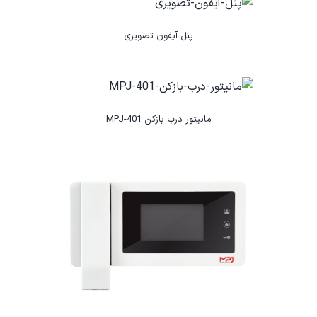
پنل آیفون تصویری
مانیتور درب بازکن MPJ-401