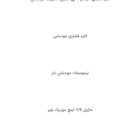
کلید فشاری مودباس
ترموستات مودباس دار
ماژول 1/5 اینچ موزیک پلیر