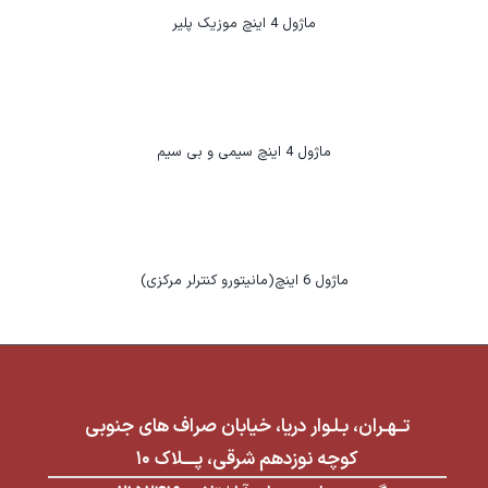
ماژول 4 اینچ موزیک پلیر
ماژول 4 اینچ سیمی و بی سیم
ماژول 6 اینچ(مانیتورو کنترلر مرکزی)
تــهـران، بـلـوار دریا، خیابان صراف های جنوبی
کوچه نوزدهم شرقی، پــــلاک ۱۰