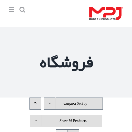
Ski
t
conten
فروشگاه
Sort by
محبوبیت
Show
36 Products