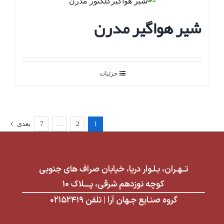
شیر هواگیر مدرن
جزئیات
1
2
…
7
بعدی
تــهـران، بـلـوار دریا، خیابان صراف های جنوبی
کوچه نوزدهم شرقی، پــــلاک ۱۰
گروه صنـایع جـهان آرا | تلفن ۰۲۱۵۲۴۱۹