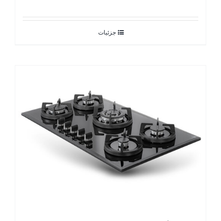
جزئیات