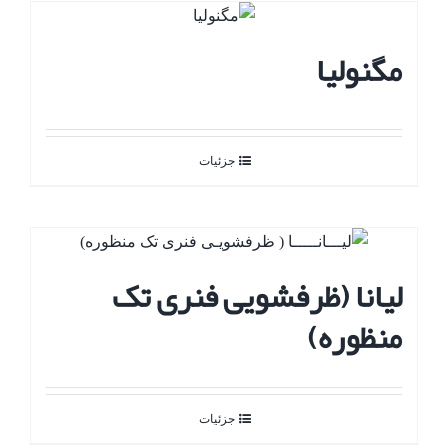
مگنولیا
جزئیات
لیانا (ظرفشویی فنری تک
منظوره)
جزئیات