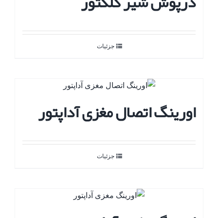
درپوش شیر کلکتور
جزئیات
اورینگ اتصال مغزی آداپتور
جزئیات