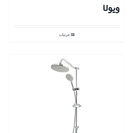
ویولا
جزئیات