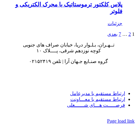
پلاس کلکتور ترموستاتیک با محرک الکتریکی و
فلوتر
جزئیات
2
…
7
بعدی
تــهـران، بـلـوار دریا، خیابان صراف های جنوبی
کوچه نوزدهم شرقی، پــــلاک ۱۰
گروه صنـایع جـهان آرا | تلفن ۰۲۱۵۲۴۱۹
ارتباط مستقیم با مدیرعامل
ارتباط مستقیم با معـــاونت
فرصـــــت هـــای شــــــغلی
Page load lin
G
t