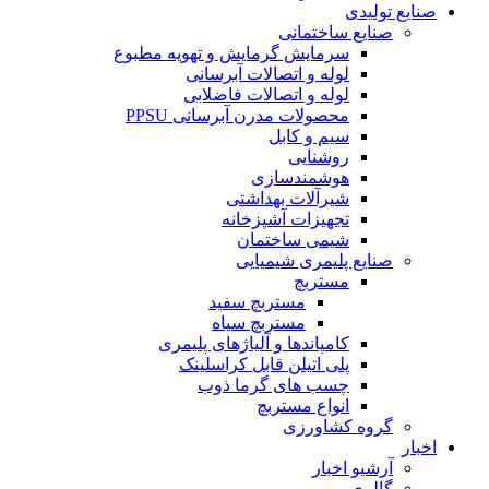
صنایع تولیدی
صنایع ساختمانی
سرمایش گرمایش و تهویه مطبوع
لوله و اتصالات آبرسانی
لوله و اتصالات فاضلابی
محصولات مدرن آبرسانی PPSU
سیم و کابل
روشنایی
هوشمندسازی
شیرآلات بهداشتی
تجهیزات آشپزخانه
شیمی ساختمان
صنایع پلیمری شیمیایی
مستربچ
مستربچ سفید
مستربچ سیاه
کامپاندها و آلیاژهای پلیمری
پلی اتیلن قابل کراسلینک
چسب های گرما ذوب
انواع مستربچ
گروه کشاورزی
اخبار
آرشیو اخبار
گالری