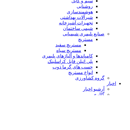
سیم و کابل
روشنایی
هوشمندسازی
شیرآلات بهداشتی
تجهیزات آشپزخانه
شیمی ساختمان
صنایع پلیمری شیمیایی
مستربچ
مستربچ سفید
مستربچ سیاه
کامپاندها و آلیاژهای پلیمری
پلی اتیلن قابل کراسلینک
چسب های گرما ذوب
انواع مستربچ
گروه کشاورزی
اخبار
آرشیو اخبار
گالری
فرصت های شغلی
تماس با ما
ارتباط مستقیم با مدیرعامل
ارتباط با معاونت