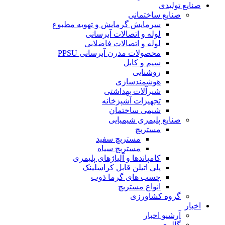
صنایع تولیدی
صنایع ساختمانی
سرمایش گرمایش و تهویه مطبوع
لوله و اتصالات آبرسانی
لوله و اتصالات فاضلابی
محصولات مدرن آبرسانی PPSU
سیم و کابل
روشنایی
هوشمندسازی
شیرآلات بهداشتی
تجهیزات آشپزخانه
شیمی ساختمان
صنایع پلیمری شیمیایی
مستربچ
مستربچ سفید
مستربچ سیاه
کامپاندها و آلیاژهای پلیمری
پلی اتیلن قابل کراسلینک
چسب های گرما ذوب
انواع مستربچ
گروه کشاورزی
اخبار
آرشیو اخبار
گالری