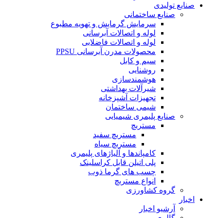
صنایع تولیدی
صنایع ساختمانی
سرمایش گرمایش و تهویه مطبوع
لوله و اتصالات آبرسانی
لوله و اتصالات فاضلابی
محصولات مدرن آبرسانی PPSU
سیم و کابل
روشنایی
هوشمندسازی
شیرآلات بهداشتی
تجهیزات آشپزخانه
شیمی ساختمان
صنایع پلیمری شیمیایی
مستربچ
مستربچ سفید
مستربچ سیاه
کامپاندها و آلیاژهای پلیمری
پلی اتیلن قابل کراسلینک
چسب های گرما ذوب
انواع مستربچ
گروه کشاورزی
اخبار
آرشیو اخبار
گالری