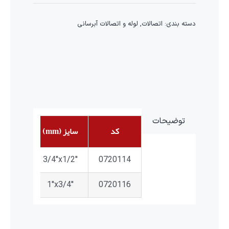
دسته بندی:
اتصالات
,
لوله و اتصالات آبرسانی
توضیحات
کد
سایز (mm)
تعداد د
2
3/4″x1/2″
0720114
6
1″x3/4″
0720116