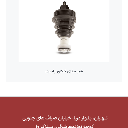
شیر مغزی کلکتور پلیمری
تــهـران، بـلـوار دریا، خیابان صراف های جنوبی
کوچه نوزدهم شرقی، پــــلاک ۱۰