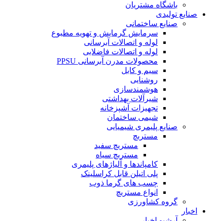
باشگاه مشتریان
صنایع تولیدی
صنایع ساختمانی
سرمایش گرمایش و تهویه مطبوع
لوله و اتصالات آبرسانی
لوله و اتصالات فاضلابی
محصولات مدرن آبرسانی PPSU
سیم و کابل
روشنایی
هوشمندسازی
شیرآلات بهداشتی
تجهیزات آشپزخانه
شیمی ساختمان
صنایع پلیمری شیمیایی
مستربچ
مستربچ سفید
مستربچ سیاه
کامپاندها و آلیاژهای پلیمری
پلی اتیلن قابل کراسلینک
چسب های گرما ذوب
انواع مستربچ
گروه کشاورزی
اخبار
آرشیو اخبار