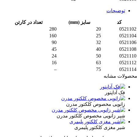
توضیحات
کد
سایز (mm)
تعداد در کارتن
280
20
052110
160
25
052110
90
32
052110
45
40
052110
24
50
052111
16
63
052111
–
75
052111
صولات مشابه
فک آداپتور
زانویی مخصوص کلکتور مدرن
شیر زانویی مخصوص کلکتور مدرن
شیر مغزی کلکتور پلیمری