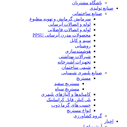
باشگاه مشتریان
صنایع تولیدی
صنایع ساختمانی
سرمایش گرمایش و تهویه مطبوع
لوله و اتصالات آبرسانی
لوله و اتصالات فاضلابی
محصولات مدرن آبرسانی PPSU
سیم و کابل
روشنایی
هوشمندسازی
شیرآلات بهداشتی
تجهیزات آشپزخانه
شیمی ساختمان
صنایع پلیمری شیمیایی
مستربچ
مستربچ سفید
مستربچ سیاه
کامپاندها و آلیاژهای پلیمری
پلی اتیلن قابل کراسلینک
چسب های گرما ذوب
انواع مستربچ
گروه کشاورزی
اخبار
آرشیو اخبار