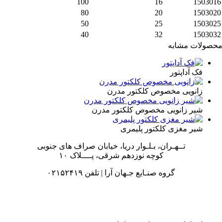
100
16
150301
80
20
150302
50
25
150302
40
32
150303
صولات مشابه
فک آداپتور
زانویی مخصوص کلکتور مدرن
شیر زانویی مخصوص کلکتور مدرن
شیر مغزی کلکتور پلیمری
تــهـران، بـلـوار دریا، خیابان صراف های جنوبی
کوچه نوزدهم شرقی، پــــلاک ۱۰
گروه صنـایع جـهان آرا | تلفن ۰۲۱۵۲۴۱۹