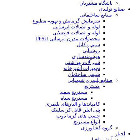
باشگاه مشتریان
صنایع تولیدی
صنایع ساختمانی
سرمایش گرمایش و تهویه مطبوع
لوله و اتصالات آبرسانی
لوله و اتصالات فاضلابی
محصولات مدرن آبرسانی PPSU
سیم و کابل
روشنایی
هوشمندسازی
شیرآلات بهداشتی
تجهیزات آشپزخانه
شیمی ساختمان
صنایع پلیمری شیمیایی
مستربچ
مستربچ سفید
مستربچ سیاه
کامپاندها و آلیاژهای پلیمری
پلی اتیلن قابل کراسلینک
چسب های گرما ذوب
انواع مستربچ
گروه کشاورزی
اخبار
آرشیو اخبار