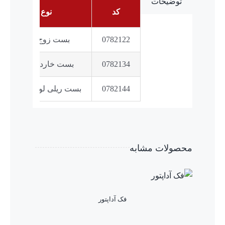
توضیحات
کد
نوع صفحه
0782122
بست زوج لوله mm20
0782134
بست خاردار لوله mm16
0782144
بست ریلی لوله 16 چسب دار
محصولات مشابه
فک آداپتور