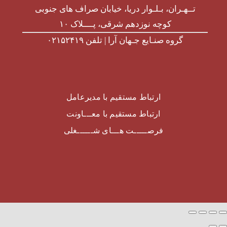
تــهـران، بـلـوار دریا، خیابان صراف های جنوبی
کوچه نوزدهم شرقی، پــــلاک ۱۰
گروه صنـایع جـهان آرا | تلفن ۰۲۱۵۲۴۱۹
ارتباط مستقیم با مدیرعامل
ارتباط مستقیم با معـــاونت
فرصـــــت هـــای شــــــغلی