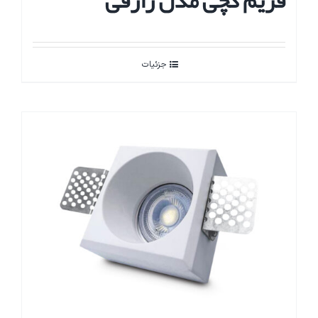
فریم گچی مدل رازقی
جزئیات