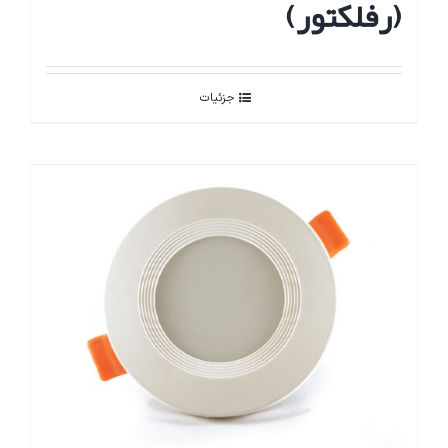
(رفلکتور)
جزئیات