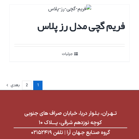
فریم گچی مدل رز پلاس
جزئیات
1
2
بعدی
تــهـران، بـلـوار دریا، خیابان صراف های جنوبی
کوچه نوزدهم شرقی، پــــلاک ۱۰
گروه صنـایع جـهان آرا | تلفن ۰۲۱۵۲۴۱۹