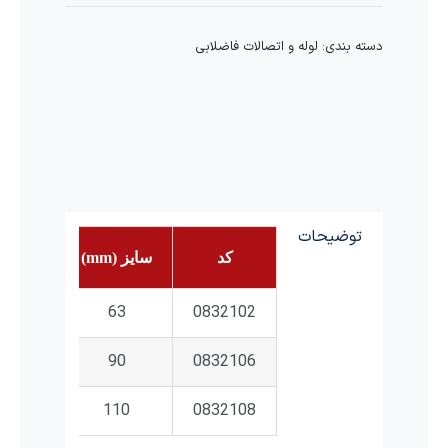
دسته بندی:
لوله و اتصالات فاضلابی
توضیحات
کد
سایز (mm)
کاربری
B
63
0832102
BD
90
0832106
BD
110
0832108