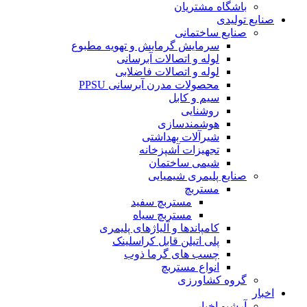
باشگاه مشتریان
صنایع تولیدی
صنایع ساختمانی
سرمایش گرمایش و تهویه مطبوع
لوله و اتصالات آبرسانی
لوله و اتصالات فاضلابی
محصولات مدرن آبرسانی PPSU
سیم و کابل
روشنایی
هوشمندسازی
شیرآلات بهداشتی
تجهیزات آشپزخانه
شیمی ساختمان
صنایع پلیمری شیمیایی
مستربچ
مستربچ سفید
مستربچ سیاه
کامپاندها و آلیاژهای پلیمری
پلی اتیلن قابل کراسلینک
چسب های گرما ذوب
انواع مستربچ
گروه کشاورزی
اخبار
آرشیو اخبار