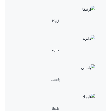
ارنیکا
دانژه
پانسی
نایجلا