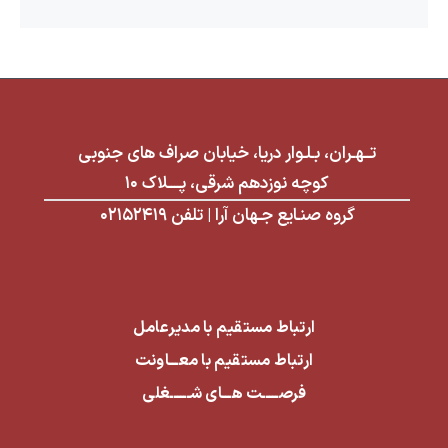
تــهـران، بـلـوار دریا، خیابان صراف های جنوبی
کوچه نوزدهم شرقی، پــــلاک ۱۰
گروه صنـایع جـهان آرا | تلفن ۰۲۱۵۲۴۱۹
ارتباط مستقیم با مدیرعامل
ارتباط مستقیم با معـــاونت
فرصـــــت هـــای شــــــغلی