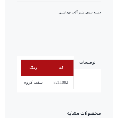
دسته بندی:
شیر آلات بهداشتی
توضیحات
کد
رنگ
کاربری
8211092
سفید کروم
یونیور
محصولات مشابه