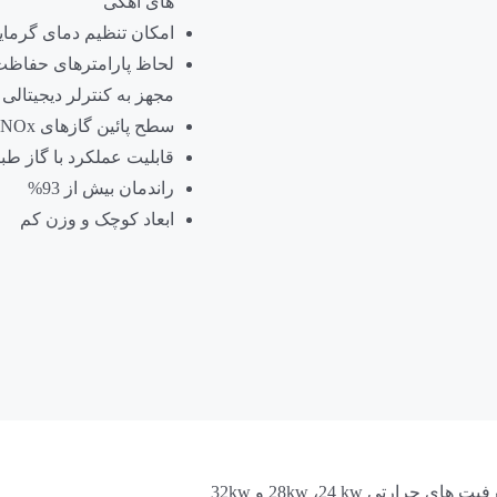
های آهکی
امکان تنظیم دمای گرمایش
لحاظ پارامترهای حفاظت
مجهز به کنترلر دیجیتالی
سطح پائین گازهای NOx
قابلیت عملکرد با گاز طبیعی
راندمان بیش از 93%
ابعاد کوچک و وزن کم
های حرارتی 28kw ،24 kw و 32kw