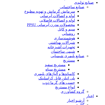
صنایع تولیدی
صنایع ساختمانی
سرمایش گرمایش و تهویه مطبوع
لوله و اتصالات آبرسانی
لوله و اتصالات فاضلابی
محصولات مدرن آبرسانی PPSU
سیم و کابل
روشنایی
هوشمندسازی
شیرآلات بهداشتی
تجهیزات آشپزخانه
شیمی ساختمان
صنایع پلیمری شیمیایی
مستربچ
مستربچ سفید
مستربچ سیاه
کامپاندها و آلیاژهای پلیمری
پلی اتیلن قابل کراسلینک
چسب های گرما ذوب
انواع مستربچ
گروه کشاورزی
اخبار
آرشیو اخبار
گالری