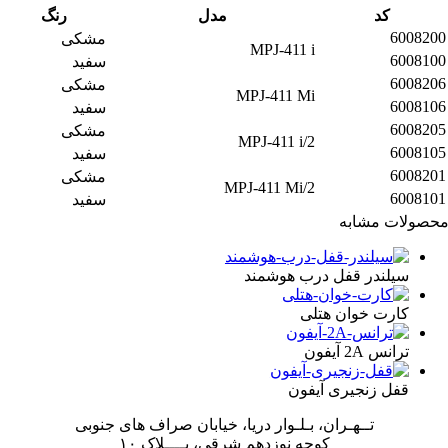
کد
مدل
رنگ
600820
مشکی
MPJ-411 i
600810
سفید
600820
مشکی
MPJ-411 Mi
600810
سفید
600820
مشکی
MPJ-411 i/2
600810
سفید
600820
مشکی
MPJ-411 Mi/2
600810
سفید
صولات مشابه
سیلندر قفل درب هوشمند
کارت خوان هتلی
ترانس 2A آیفون
قفل زنجیری آیفون
تــهـران، بـلـوار دریا، خیابان صراف های جنوبی
کوچه نوزدهم شرقی، پــــلاک ۱۰