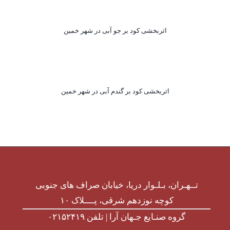
اثربخشی کود بر جو آبی در شهر خمین
اثربخشی کود بر گندم آبی در شهر خمین
تــهـران، بـلـوار دریا، خیابان صراف های جنوبی
کوچه نوزدهم شرقی، پــــلاک ۱۰
گروه صنـایع جـهان آرا | تلفن ۰۲۱۵۲۴۱۹