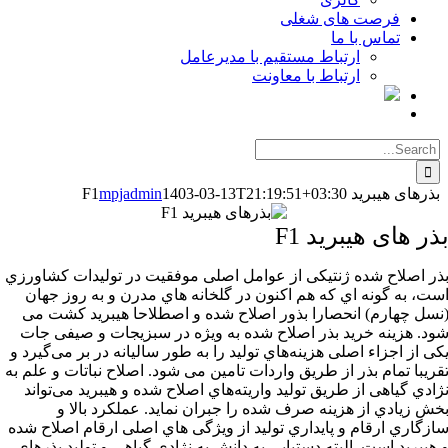
فرصت های شغلی
تماس با ما
ارتباط مستقیم با مدیرعامل
ارتباط با معاونت
Searc
for
ذرهای هیبرید F1
1403-03-13T21:19:51+03:30
mpjadmin
ر های هیبرید F1
ر اصلاح شده ژنتیکی‌ از عوامل‌ اصلی‌ موفقیت‌ در تولیدات کشاورزي
ت،‌ به‌ گونه‌ اي که‌ هم‌ اکنون در گلخانه‌ هاي مدرن و به روز جهان
سل‌ چهارم) انحصارا بذور اصلاح شده و اصطلاحا هیبرید کشت‌ می‌
د. هزینه‌ خرید بذر اصلاح شده به ویژه در سبزیجات و صیفی‌ جات
ی‌ از اجزاء اصلی‌ هزینه‌هاي تولید را به‌ طور سالیانه‌ در بر می‌گیرد و
ریبا تمام بذر از طریق‌ واردات تامین می شود. اصلاح نباتات و علم‌ به‌
ادي گیاهی‌ از طریق‌ تولید واریته‌هاي اصلاح شده و هیبرید می‌تواند
ش‌ زیادي از هزینه‌ صرف شده را جبران نماید. عملکرد بالا و
زگاري ارقام و پایداري تولید از ویژگی‌ هاي اصلی‌ ارقام اصلاح شده
هیبرید است‌. البته دستیابی به دانش به‌ نژادي گیاهی‌ و تولید بذرهاي