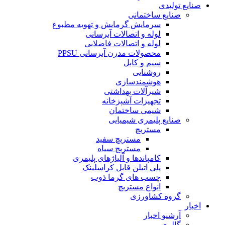
صنایع تولیدی
صنایع ساختمانی
سرمایش گرمایش و تهویه مطبوع
لوله و اتصالات آبرسانی
لوله و اتصالات فاضلابی
محصولات مدرن آبرسانی PPSU
سیم و کابل
روشنایی
هوشمندسازی
شیرآلات بهداشتی
تجهیزات آشپزخانه
شیمی ساختمان
صنایع پلیمری شیمیایی
مستربچ
مستربچ سفید
مستربچ سیاه
کامپاندها و آلیاژهای پلیمری
پلی اتیلن قابل کراسلینک
چسب های گرما ذوب
انواع مستربچ
گروه کشاورزی
اخبار
آرشیو اخبار
گالری