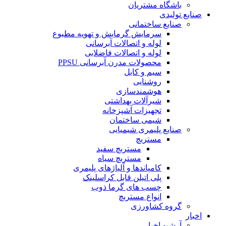
باشگاه مشتریان
صنایع تولیدی
صنایع ساختمانی
سرمایش گرمایش و تهویه مطبوع
لوله و اتصالات آبرسانی
لوله و اتصالات فاضلابی
محصولات مدرن آبرسانی PPSU
سیم و کابل
روشنایی
هوشمندسازی
شیرآلات بهداشتی
تجهیزات آشپزخانه
شیمی ساختمان
صنایع پلیمری شیمیایی
مستربچ
مستربچ سفید
مستربچ سیاه
کامپاندها و آلیاژهای پلیمری
پلی اتیلن قابل کراسلینک
چسب های گرما ذوب
انواع مستربچ
گروه کشاورزی
اخبار
آرشیو اخبار