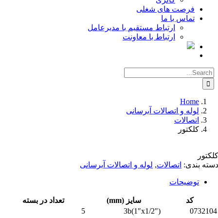
فرصت های شغلی
تماس با ما
ارتباط مستقیم با مدیرعامل
ارتباط با معاونت
Searc
for
Home
لوله و اتصالات آبرسانی
اتصالات
کلکتور
کتور
ته بندی:
اتصالات
,
لوله و اتصالات آبرسانی
توضیحات
کد
سایز (mm)
تعداد در بسته
5
3b(1″x1/2″)
073210