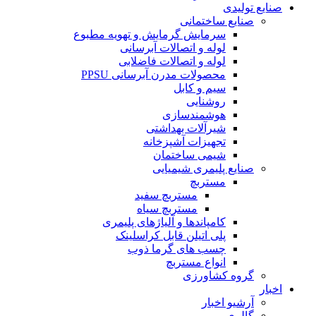
صنایع تولیدی
صنایع ساختمانی
سرمایش گرمایش و تهویه مطبوع
لوله و اتصالات آبرسانی
لوله و اتصالات فاضلابی
محصولات مدرن آبرسانی PPSU
سیم و کابل
روشنایی
هوشمندسازی
شیرآلات بهداشتی
تجهیزات آشپزخانه
شیمی ساختمان
صنایع پلیمری شیمیایی
مستربچ
مستربچ سفید
مستربچ سیاه
کامپاندها و آلیاژهای پلیمری
پلی اتیلن قابل کراسلینک
چسب های گرما ذوب
انواع مستربچ
گروه کشاورزی
اخبار
آرشیو اخبار
گالری