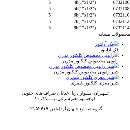
5
4b(1″x1/2″)
073210
5
5b(1″x1/2″)
073210
5
6b(1″x1/2″)
073211
5
7b(1″x1/2″)
073211
5
8b(1″x1/2″)
073211
صولات مشابه
فک آداپتور
زانویی مخصوص کلکتور مدرن
شیر زانویی مخصوص کلکتور مدرن
شیر مغزی کلکتور پلیمری
تــهـران، بـلـوار دریا، خیابان صراف های جنوبی
کوچه نوزدهم شرقی، پــــلاک ۱۰
گروه صنـایع جـهان آرا | تلفن ۰۲۱۵۲۴۱۹