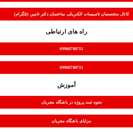
کانال متخصصان تاسیسات الکتریکی ساختمان دکتر تامین (تلگرام)
راه های ارتباطی
09960780711
09960780711
آموزش
نحوه ثبت پروژه در باشگاه مجریان
مزایای باشگاه مجریان